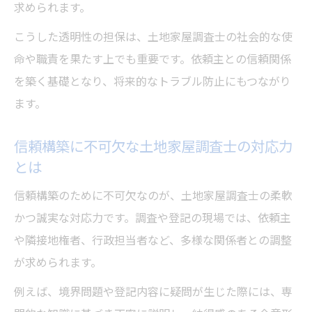
求められます。
化の両立
業務現場における透明な手続きの重要性
こうした透明性の担保は、土地家屋調査士の社会的な使
土地家屋調査士が実践する透明な調査手続
命や職責を果たす上でも重要です。依頼主との信頼関係
き
を築く基礎となり、将来的なトラブル防止にもつながり
ます。
土地家屋調査士の業務現場で重視される信
頼性
信頼構築に不可欠な土地家屋調査士の対応力
土地家屋調査士の建物調査で求められる透
とは
明性
信頼構築のために不可欠なのが、土地家屋調査士の柔軟
土地家屋調査士が委任を受ける際の注意点
かつ誠実な対応力です。調査や登記の現場では、依頼主
土地家屋調査士の業務制限と透明性向上の
や隣接地権者、行政担当者など、多様な関係者との調整
工夫
が求められます。
土地家屋調査士の使命と透明性の関係を探る
例えば、境界問題や登記内容に疑問が生じた際には、専
土地家屋調査士の使命に不可欠な透明性の