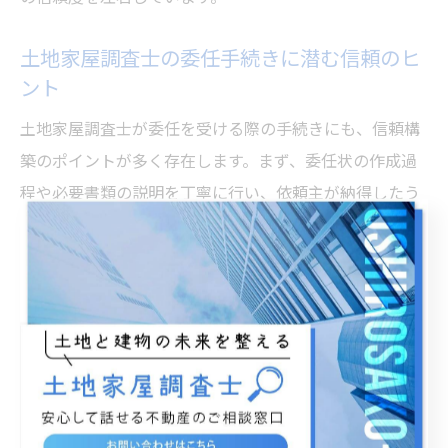
土地家屋調査士の委任手続きに潜む信頼のヒ
ント
土地家屋調査士が委任を受ける際の手続きにも、信頼構
築のポイントが多く存在します。まず、委任状の作成過
程や必要書類の説明を丁寧に行い、依頼主が納得したう
えで手続きを進めることが基本です。特に、権限関係や
業務範囲の明確化はトラブル予防にもつながります。
依頼主が不安を抱きやすいのは、登記や測量などの専門
的な手続きが多岐にわたる場合です。こうした場合で
も、手続きの流れや必要な確認事項を事前に一覧化して
伝えることで、信頼を得ることができます。実際に、委
任手続きでの説明不足が後々のクレームにつながったケ