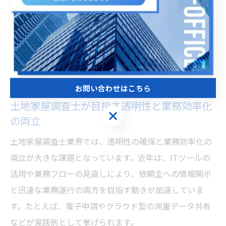
ースも報告されています。
土地家屋調査士の権限や職責についても、依頼主に正し
く理解してもらうことが重要です。委任手続きの透明性
を高めることで、依頼主との信頼関係がより強固になり
ます。
お問い合わせはこちら
土地家屋調査士が目指す透明性と業務効率化
お問い合わせはこちら
の両立
土地家屋調査士業界では、透明性の確保と業務効率化の
両立が大きな課題となっています。近年は、ITツールの
活用や業務フローの見直しにより、依頼主への情報開示
と迅速な業務遂行の両方を目指す動きが加速していま
す。たとえば、電子申請やクラウド型の測量データ共有
などが実践例として挙げられます。