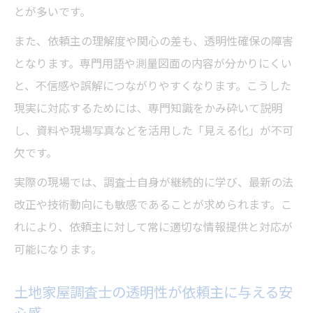
透明性
とが多いです。
土地家屋調査士が守るべき専門家としての
また、依頼主の理解度や関心の差も、透明性確保の障害
透明性
となります。専門用語や測量図面の内容が分かりにくい
土地家屋調査士の職責意識と透明性の関係
と、不信感や誤解につながりやすくなります。こうした
性
現実に対応するためには、専門知識をかみ砕いて説明
土地家屋調査士の透明性が選ばれる理由に
し、資料や現場写真などを活用した「見える化」が不可
なる理由
欠です。
透明性を高めるための最新技術活用法とは
実際の現場では、調査士自身が継続的に学び、最新の法
土地家屋調査士が導入する最新技術と透明
改正や技術動向にも敏感であることが求められます。こ
性向上
れにより、依頼主に対して常に適切な情報提供と対応が
土地家屋調査士の現場で活躍する技術と信
可能になります。
頼構築
土地家屋調査士の透明性が依頼主に与える安
土地家屋調査士がミスを防ぐためのデジタ
心感