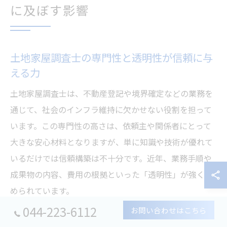
に及ぼす影響
土地家屋調査士の専門性と透明性が信頼に与
える力
土地家屋調査士は、不動産登記や境界確定などの業務を
通じて、社会のインフラ維持に欠かせない役割を担って
います。この専門性の高さは、依頼主や関係者にとって
大きな安心材料となりますが、単に知識や技術が優れて
いるだけでは信頼構築は不十分です。近年、業務手順や
成果物の内容、費用の根拠といった「透明性」が強く求
められています。
044-223-6112
お問い合わせはこちら
なぜなら、調査士の業務は一般の方にとって分かりにく