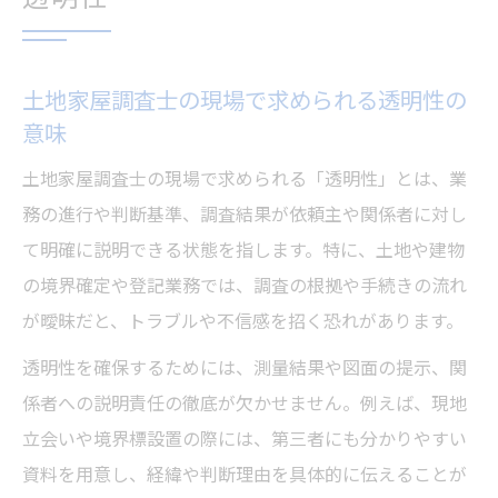
安心感
土地家屋調査士の透明性維持と法改正の影
響
土地家屋調査士の現場で求められる透明性の
意味
土地家屋調査士が信頼を築く具体的な工夫
土地家屋調査士が取り組む信頼向上のため
土地家屋調査士の現場で求められる「透明性」とは、業
の工夫
務の進行や判断基準、調査結果が依頼主や関係者に対し
依頼主対応で差が出る土地家屋調査士の透
て明確に説明できる状態を指します。特に、土地や建物
明性実践法
の境界確定や登記業務では、調査の根拠や手続きの流れ
が曖昧だと、トラブルや不信感を招く恐れがあります。
土地家屋調査士が業務報告で守るべきポイ
ント
透明性を確保するためには、測量結果や図面の提示、関
土地家屋調査士の委任手続きに潜む信頼の
係者への説明責任の徹底が欠かせません。例えば、現地
ヒント
立会いや境界標設置の際には、第三者にも分かりやすい
資料を用意し、経緯や判断理由を具体的に伝えることが
土地家屋調査士が目指す透明性と業務効率