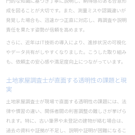
門的な知識に基づき丁寧に説明し、納得感のある合意形
考え方
成を図ることが大切です。また、測量ミスや認識違いが
土地家屋調査士が果たす社会的役割と透明
発覚した場合も、迅速かつ正直に対応し、再調査や説明
性の意義
責任を果たす姿勢が信頼を高めます。
土地家屋調査士が直面する使命感と透明性
さらに、近年はIT技術の導入により、進捗状況の可視化
の葛藤
やデータ共有がしやすくなりました。こうした取り組み
土地家屋調査士の使命意識を支える透明な
も、依頼主の安心感や満足度向上につながっています。
業務運営
土地家屋調査士の使命達成と透明性確保の
土地家屋調査士が直面する透明性の課題と現
要点
実
専門家としての透明性が信頼形成に及ぼす影響
土地家屋調査士が現場で直面する透明性の課題には、法
土地家屋調査士の専門性と透明性が信頼に
律や慣習の違い、関係者間の利害調整の難しさが挙げら
与える力
れます。特に、古い筆界や未登記の建物が絡む場合は、
依頼主が求める土地家屋調査士の信頼性と
過去の資料や証拠が不足し、説明や証明が困難になるこ