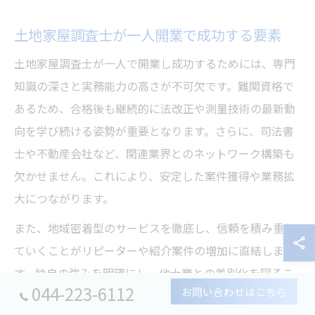
土地家屋調査士が一人開業で成功する要素
土地家屋調査士が一人で開業し成功するためには、専門
知識の深さと実務能力の高さが不可欠です。難関資格で
あるため、合格後も継続的に法改正や測量技術の最新動
向を学び続ける姿勢が重要となります。さらに、司法書
士や不動産会社など、関連業界とのネットワーク構築も
欠かせません。これにより、安定した案件獲得や業務拡
大につながります。
また、地域密着型のサービスを徹底し、信頼を積み重ね
ていくことがリピーターや紹介案件の増加に直結しま
す。独自の強みを明確にし、他士業との差別化を図るこ
044-223-6112
お問い合わせはこちら
とで、競争が激しい都市部でも顧客を確保しやすくなる