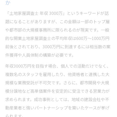
か
やめとけという噂と失敗リスクの真実
「土地家屋調査士 年収 3000万」というキーワードが話
土地家屋調査士やめとけの真相と実際のリ
題になることがありますが、この金額は一部のトップ層
スク
や都市部の大規模事務所に限られるのが現実です。一般
土地家屋調査士で失敗する人の共通点を分
的な開業土地家屋調査士の平均年収は600万～1000万円
析
前後とされており、3000万円に到達するには相当数の案
土地家屋調査士の超リアルな現状と将来展
件獲得や人員体制の構築が必要です。
望
年収3000万円を目指す場合、個人での活動だけでなく、
土地家屋調査士が失敗を避けるための心得
複数名のスタッフを雇用したり、他資格者と連携した大
土地家屋調査士の開業失敗から学ぶ教訓と
規模な業務受託が不可欠です。さらに、都市開発や大規
対策
模分譲地など高単価案件を安定的に受注できる営業力が
求められます。成功事例としては、地域の建設会社や不
動産業者と強いパートナーシップを築いたケースが挙げ
られます。