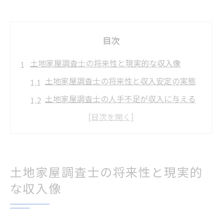
目次
土地家屋調査士の将来性と現実的な収入像
土地家屋調査士の将来性と収入安定の実態
土地家屋調査士の人手不足が収入に与える
影響
土地家屋調査士の年収3000万は本当に現実
的か
土地家屋調査士の飽和や失敗リスクの今を
土地家屋調査士の将来性と現実的
解説
な収入像
土地家屋調査士の現状と今後の市場動向を
知る