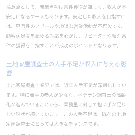
とは
注意点として、開業当初は案件獲得が難しく、収入が不
安定になるケースもあります。安定した収入を目指すに
土地家屋調査士のやめとけと言われる理由
は、専門性のアピールや地道な営業活動が不可欠です。
に迫る
顧客満足度を高める対応を心がけ、リピーターや紹介案
土地家屋調査士が抱える顧客獲得の現実と
件の獲得を目指すことが成功のポイントとなります。
工夫
土地家屋調査士の業界課題と生き残り戦略
土地家屋調査士の人手不足が収入に与える影
土地家屋調査士の料金表や業務負担の実情
響
土地家屋調査士と宅建で迷う人へのヒント
土地家屋調査士業界では、近年人手不足が深刻化してい
土地家屋調査士と宅建の難易度や収入を比
ます。特に若手の参入が少なく、ベテラン調査士の高齢
較
化が進んでいることから、業務量に対して担い手が足り
土地家屋調査士と宅建の実務の違いを解説
ない現状が続いています。この人手不足は、既存の土地
土地家屋調査士が宅建と迷う際の判断材料
家屋調査士にとっては大きなチャンスです。
土地家屋調査士と宅建の将来性と安定性を