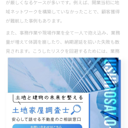
が厳しくなるケースが多いです。例えば、開業当初に地
域ネットワークを構築していなかったことで、顧客獲得
が難航した事例もあります。
また、事務作業や現場作業を全て一人で抱え込み、業務
量が増えて体調を崩したり、納期遅延を招いた失敗も散
見されます。こうしたリスクを回避するためには、業務
の一部外注やITツール活用による効率化が重要です。さ
らに、土地家屋調査士会や行政との連携不足がトラブル
の元となることもあるため、関係機関とのコミュニケー
ションも欠かせません。
失敗から学ぶべきは、準備段階からの営業活動と業務効
率化、そして柔軟な外部連携の重要性です。独立前にし
っかりと計画を立て、リスク管理を徹底しましょう。