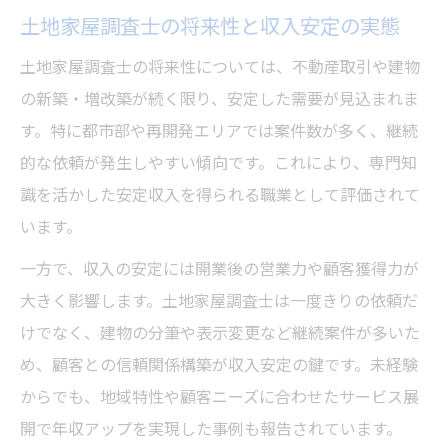
土地家屋調査士の将来性と収入安定の実態
独立なら土地家屋調査士は成功できるのか
土地家屋調査士が独立開業で成功する条件
土地家屋調査士の将来性については、不動産取引や建物
とは
の新築・増改築が続く限り、安定した需要が見込まれま
一人で土地家屋調査士開業した場合の成功
す。特に都市部や再開発エリアでは案件数が多く、継続
事例
的な依頼が発生しやすい傾向です。これにより、専門知
識を活かした安定収入を得られる職業として評価されて
土地家屋調査士の失敗談から学ぶ独立の注
います。
意点
土地家屋調査士開業が難しいと言われる理
一方で、収入の安定には開業後の営業力や顧客獲得力が
由
大きく影響します。土地家屋調査士は一度きりの依頼だ
土地家屋調査士で安定収入を目指す独立戦
けでなく、建物の分筆や表示変更など継続案件が多いた
略
め、顧客との信頼関係構築が収入安定の鍵です。未経験
からでも、地域特性や顧客ニーズに合わせたサービス展
現場の本音で語る土地家屋調査士の課題
開で年収アップを実現した事例も報告されています。
土地家屋調査士の実務現場で直面する課題