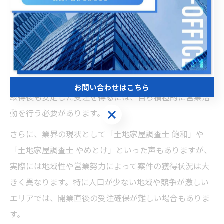
土地家屋調査士開業が難しいと言われる理由
土地家屋調査士の開業が難しいと言われる主な理由は、
資格取得自体の難易度と開業後の営業力、ネットワーク
構築の必要性にあります。試験の合格率は毎年約8〜9％
と低く、専門知識と実務能力が問われます。また、資格
お問い合わせはこちら
取得後も安定した受注を得るには、自ら積極的に営業活
お問い合わせはこちら
動を行う必要があります。
さらに、業界の現状として「土地家屋調査士 飽和」や
「土地家屋調査士 やめとけ」といった声もありますが、
実際には地域性や営業努力によって案件の獲得状況は大
きく異なります。特に人口が少ない地域や競争が激しい
エリアでは、開業直後の受注確保が難しい場合もありま
す。