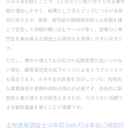
人手不足が続くことで、1人あたりに割り当てられる案件
検証
数が増加しやすく、結果として収入アップにつながる傾
土地家屋調査士と宅建の開業後の現実を知
向があります。実際、都市部や再開発地域では年間を通
る
じて安定した依頼が舞い込むケースが多く、営業力と専
一人開業で知っておきたい成功の条件
門性を兼ね備えた調査士は高収入を実現しやすい状況で
土地家屋調査士が一人開業で成功する要素
す。
土地家屋調査士の一人開業で失敗を防ぐ方
ただし、案件が増えても対応力や品質管理が追いつかな
法
い場合、顧客満足度の低下やミスによるトラブルリスク
土地家屋調査士一人開業の収支や働き方の
も高まります。人手不足の恩恵を活かしつつも、効率的
現実
な業務運営や事務所体制の強化が必要です。将来的に新
規参入者が増える可能性もあるため、今のうちに信頼で
土地家屋調査士の営業活動と口コミの重要
きる顧客基盤を築くことが重要です。
性
土地家屋調査士の外注化やIT活用の実例紹
土地家屋調査士の年収3000万は本当に現実的
介