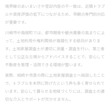
は
境界線のあいまいさや登記内容の不一致は、近隣トラブ
土地家屋調査士法人の相談を利用するメリ
ルや資産評価の低下につながるため、早期の専門的対応
ット
が重要です。
無料相談窓口で土地家屋調査士に聞けるこ
川崎市や箱根町では、都市開発や観光需要の高まりによ
と
って、土地利用や権利関係が複雑化する傾向がありま
土地家屋調査士会の地域支部を活用する手
す。土地家屋調査士が適切に測量・調査を行い、第三者
順
として公正な立場からアドバイスすることで、安心して
調査士検索で自分に合う土地家屋調査士を
不動産を管理・活用できる環境が整います。
探す
実際、相続や売買の際に土地家屋調査士へ相談したこと
土地家屋調査士を通じた安心の資産形成術
で、トラブルを未然に防げたという声も多く寄せられて
土地家屋調査士が資産形成にもたらす効果
います。安心して暮らせる地域づくりには、調査士の適
とは
切な介入とサポートが欠かせません。
土地家屋調査士活用で資産価値を高める方