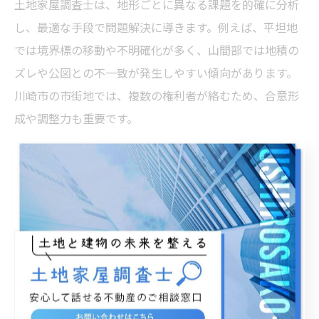
土地家屋調査士は、地形ごとに異なる課題を的確に分析
し、最適な手段で問題解決に導きます。例えば、平坦地
では境界標の移動や不明確化が多く、山間部では地積の
ズレや公図との不一致が発生しやすい傾向があります。
川崎市の市街地では、複数の権利者が絡むため、合意形
成や調整力も重要です。
調査士は、現場での測量だけでなく、法務局や市町村役
場との連携、近隣関係者との説明・調整も業務の一環で
す。例えば、境界立会いの際には、過去の資料や現場状
況を根拠に、双方が納得できる形で合意を目指します。
こうした丁寧な対応が、後々のトラブル防止や資産価値
維持につながるのです。
土地家屋調査士による境界トラブル防止策