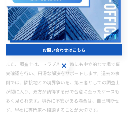
境界トラブルは、不動産取引や相続時に多発しやすい問
題ですが、土地家屋調査士による事前の調査と説明で多
くを未然に防ぐことができます。具体的には、現況測量
や隣地所有者との立会い、境界標の設置・復元などが代
表的な防止策です。神奈川県土地家屋調査士会や各地の
お問い合わせはこちら
調査士法人では、無料相談窓口も活用できます。
また、調査士は、トラブル発生時にも中立的な立場で事
お問い合わせはこちら
実確認を行い、円滑な解決をサポートします。過去の事
例では、隣接地との境界争いを、第三者としての調査士
が間に入り、双方が納得する形で合意に至ったケースも
多く見られます。境界に不安がある場合は、自己判断せ
ず、早めに専門家へ相談することが大切です。