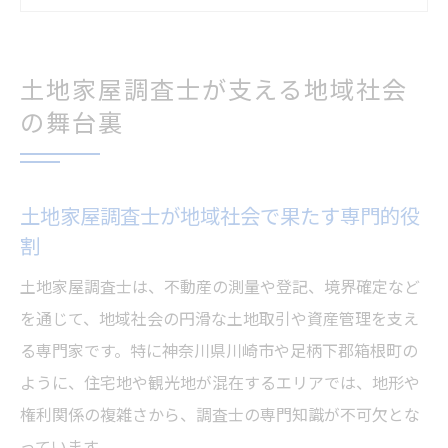
土地家屋調査士が関わる地元の課題と解決
策
土地家屋調査士による地域連携の実践例を
土地家屋調査士が支える地域社会
紹介
の舞台裏
土地家屋調査士会など相談窓口の活用方法
複雑な地形も安心に導く土地家屋調査士の知恵
土地家屋調査士が地域社会で果たす専門的役
土地家屋調査士が複雑地形で発揮する専門
割
知識
難易度の高い地形も土地家屋調査士が対応
土地家屋調査士は、不動産の測量や登記、境界確定など
可能
を通じて、地域社会の円滑な土地取引や資産管理を支え
る専門家です。特に神奈川県川崎市や足柄下郡箱根町の
土地家屋調査士が活用する測量技術の最前
ように、住宅地や観光地が混在するエリアでは、地形や
線
権利関係の複雑さから、調査士の専門知識が不可欠とな
地形ごとの課題に土地家屋調査士がどう対
っています。