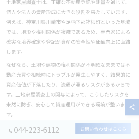
土地家屋調査士は、正確な不動産登記や測量を通じて、
個人や法人の資産形成に大きな役割を果たしています。
例えば、神奈川県川崎市や足柄下郡箱根町といった地域
では、地形や権利関係が複雑であるため、専門家による
確実な境界確定や登記が資産の安全性や価値向上に直結
します。
なぜなら、土地や建物の権利関係が不明確なままでは不
動産売買や相続時にトラブルが発生しやすく、結果的に
資産価値が下落したり、流通が滞るリスクがあるからで
す。土地家屋調査士の関与によって、こうしたリスクを
未然に防ぎ、安心して資産運用ができる環境が整いま
す。
例えば、実際に川崎市の住宅地で、境界が曖昧な古い土
044-223-6112
お問い合わせはこちら
地の分筆や合筆が必要となった際、土地家屋調査士が現