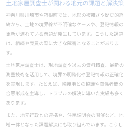
法
土地家屋調査士が関わる地元の課題と解決策
土地家屋調査士が教えるトラブル防止の秘
神奈川県川崎市や箱根町では、地形の複雑さや歴史的経
訣
緯から、土地の境界線が不明確なケースや、登記情報の
資産管理に役立つ土地家屋調査士のサポー
更新が遅れている問題が発生しています。こうした課題
ト事例
は、相続や売買の際に大きな障害となることがありま
土地家屋調査士選びで重要な比較ポイント
す。
地域の暮らしと土地家屋調査士の架け橋を解説
土地家屋調査士は、現地調査や過去の資料精査、最新の
土地家屋調査士が地域の暮らしに与える影
測量技術を活用して、境界の明確化や登記情報の正確化
響
を実現します。たとえば、隣接地との協議や関係者間の
合意形成を主導し、トラブルの解決に導いた実績も多く
土地家屋調査士と住民の信頼関係の築き方
あります。
土地家屋調査士が実現する安心な住環境づ
くり
また、地元行政との連携や、住民説明会の開催など、地
土地家屋調査士による相談体験談を紹介
域一体となった課題解決にも取り組んでいます。こうし