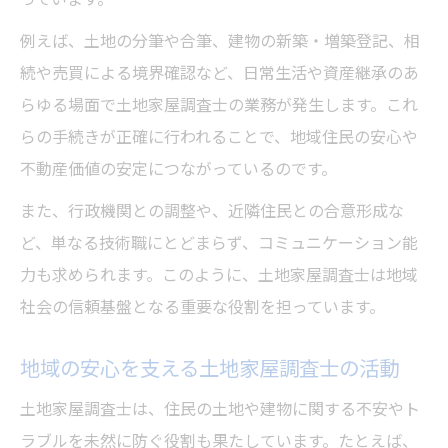
処するか
例えば、土地の分筆や合筆、建物の新築・増築登記、相
土地家屋調査士による境界トラブル防止策
続や売買による境界確認など、日常生活や資産継承のあ
登記や測量に迷ったとき土地家屋調査士が活躍
らゆる場面で土地家屋調査士の業務が発生します。これ
土地家屋調査士が登記手続きでサポートす
らの手続きが正確に行われることで、地域住民の安心や
る理由
不動産価値の安定につながっているのです。
測量や分筆も土地家屋調査士に相談するメ
また、行政機関との調整や、近隣住民との合意形成な
リット
ど、単なる技術職にとどまらず、コミュニケーション能
土地家屋調査士に頼む際の注意点と選び方
力も求められます。このように、土地家屋調査士は地域
土地家屋調査士名簿閲覧の活用ポイントを
社会の信頼基盤となる重要な役割を担っています。
紹介
神奈川県土地家屋調査士会の相談活用例
地域の安心を支える土地家屋調査士の活動
神奈川県における土地家屋調査士相談の活用法
土地家屋調査士は、住民の土地や建物に関する不安やト
神奈川県土地家屋調査士会での相談方法と
ラブルを未然に防ぐ役割も果たしています。たとえば、