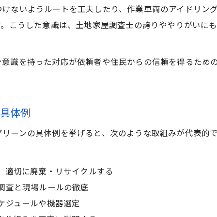
土地家屋調査士がブルーカラーと士業を両立する理由
つけないようルートを工夫したり、作業車両のアイドリン
グリーン意識も持つ土地家屋調査士の働き方
す。こうした意識は、土地家屋調査士の誇りややりがいに
土地家屋調査士の働き方とグリーン思考の両立術
土地家屋調査士が実践するグリーン思考の働き方
ン意識を持った対応が依頼者や住民からの信頼を得るため
働き方改革とグリーン意識の調和を目指す土地家屋調
土地家屋調査士が考える環境配慮型の現場運営
の具体例
グリーン思考を活かした土地家屋調査士のワークスタ
土地家屋調査士の働きがいとグリーンの両立ポイント
お問い合わせはこちら
お問い合わせはこちら
グリーンの具体例を挙げると、次のような取組みが代表的
グリーン要素が映す土地家屋調査士のやりがい
土地家屋調査士が感じるグリーンなやりがいの本質
、適切に廃棄・リサイクルする
グリーン要素が土地家屋調査士の仕事に与える魅力
調査と現場ルールの徹底
土地家屋調査士のやりがいを深めるグリーンの視点
ケジュールや機器選定