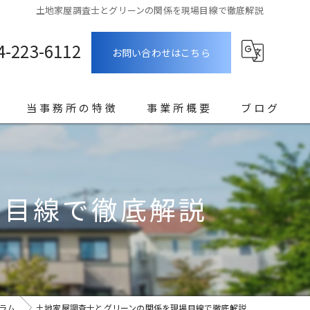
土地家屋調査士とグリーンの関係を現場目線で徹底解説
4-223-6112
お問い合わせはこちら
当事務所の特徴
事業所概要
ブログ
横浜の土地家屋調査士
コラム
世田谷区の土地家屋調査士
場目線で徹底解説
相続
建物
3Dスキャン
ラム
土地家屋調査士とグリーンの関係を現場目線で徹底解説