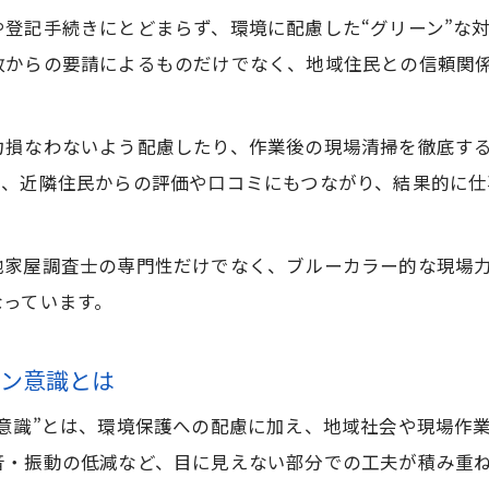
グリーンな現場運営における土地家屋調査士の工夫
登記手続きにとどまらず、環境に配慮した“グリーン”な
土地家屋調査士が実践するグリーンな仕事の流れ
政からの要請によるものだけでなく、地域住民との信頼関
土地家屋調査士が現場で発揮するグリーンの力
土地家屋調査士の現場力とグリーンの関係性
力損なわないよう配慮したり、作業後の現場清掃を徹底す
グリーン意識を活かす土地家屋調査士の工夫例
で、近隣住民からの評価や口コミにもつながり、結果的に
土地家屋調査士が実践する現場でのグリーン配慮
グリーンな現場作業を支える土地家屋調査士の技術
地家屋調査士の専門性だけでなく、ブルーカラー的な現場
土地家屋調査士の現場経験とグリーン力の発揮
なっています。
士業なのにブルーカラー？土地家屋調査士の実像
ーン意識とは
土地家屋調査士が体現する士業とブルーカラーの融合
現場で働く土地家屋調査士のリアルな姿とグリーン思
意識”とは、環境保護への配慮に加え、地域社会や現場作
土地家屋調査士の実務に見るブルーカラー的な要素
音・振動の低減など、目に見えない部分での工夫が積み重