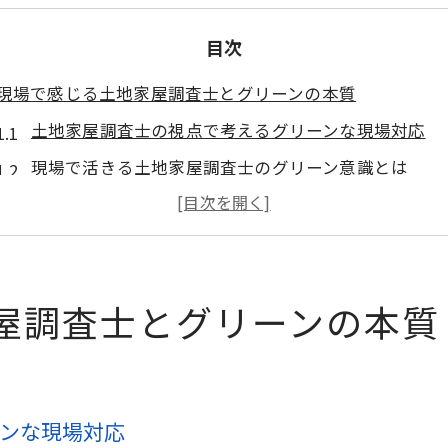
目次
現場で感じる土地家屋調査士とグリーンの本質
土地家屋調査士の視点で考えるグリーンな現場対応
現場で活きる土地家屋調査士のグリーン意識とは
土地家屋調査士が重視するグリーンの具体例
実務から見た土地家屋調査士とグリーンの関係性
土地家屋調査士が語るグリーン要素の重要性
屋調査士とグリーンの本質
グリーン視点で読み解く土地家屋調査士の役割
土地家屋調査士が担うグリーン配慮の役割分析
グリーン視点で見る土地家屋調査士の社会的意義
土地家屋調査士と環境意識の実務的アプローチ
ンな現場対応