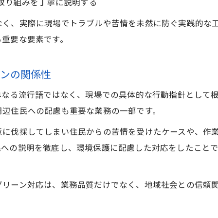
取り組みを丁寧に説明する
現場経験から見る土地家屋調査士のグリーンな誇り
土地家屋調査士が語るグリーンとやりがいの関係
なく、実際に現場でトラブルや苦情を未然に防ぐ実践的な
る重要な要素です。
ーンの関係性
単なる流行語ではなく、現場での具体的な行動指針として
周辺住民への配慮も重要な業務の一部です。
意に伐採してしまい住民からの苦情を受けたケースや、作
民への説明を徹底し、環境保護に配慮した対応をしたこと
グリーン対応は、業務品質だけでなく、地域社会との信頼